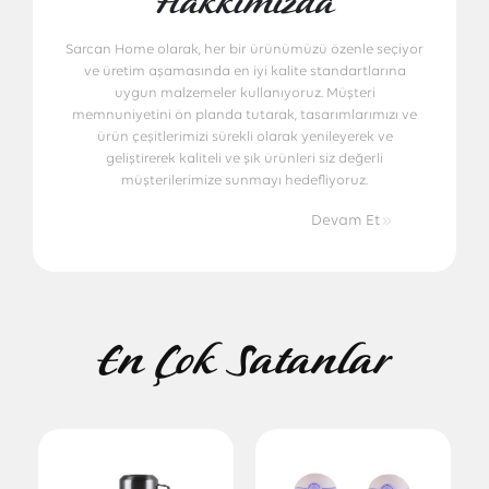
Hakkımızda
Sarcan Home olarak, her bir ürünümüzü özenle seçiyor
ve üretim aşamasında en iyi kalite standartlarına
uygun malzemeler kullanıyoruz. Müşteri
memnuniyetini ön planda tutarak, tasarımlarımızı ve
ürün çeşitlerimizi sürekli olarak yenileyerek ve
geliştirerek kaliteli ve şık ürünleri siz değerli
müşterilerimize sunmayı hedefliyoruz.
Devam Et
En Çok Satanlar