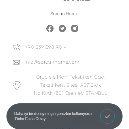
Sarcan Home
+90 539 598 9014
info@sarcanhome.com
Oruçreis Mah. Tekstilken Cad.
Tekstilkent Sitesi A07 Blok
No:10AN/Z01 Esenler/İSTANBUL
© 2026 Tüm hakları saklıdır.
Anladım!
Daha iyi bir deneyim için çerezleri kullanıyoruz.
Daha Fazla Detay
Çerez Politikası
Aydınlatma Metni