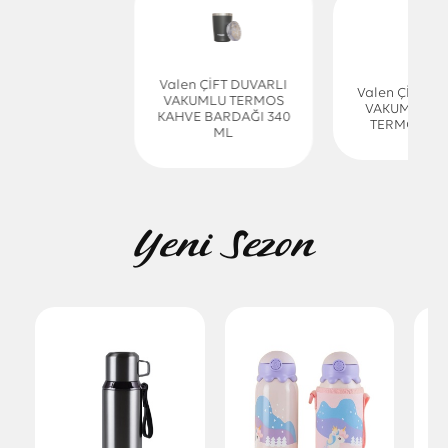
Valen ÇİFT DUVARLI
Valen ÇİFT D
VAKUMLU TERMOS
VAKUMLU Ç
KAHVE BARDAĞI 340
TERMOS 56
ML
Yeni Sezon