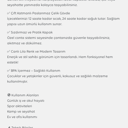
seyahatte yanınızda kolayca taşıyabilirsiniz.
✅ Çift Katmanlı Paslanmaz Çelik Gövde
İçeceklerinizi 12 saate kadar sıcak, 24 saate kadar soğuk tutar. Sağlam
yapısı uzun ömürlü kullanım sunar.
✅ Sızdırmaz ve Pratik Kapak
Özel conta sistemi sayesinde çantanızda güvenle taşıyabilirsiniz,
akıtmaz ve dökülmez.
✅ Canlı Lila Renk ve Modern Tasarım
Enerjik ve stil sahibi görünüm için tasarlandı. Hem fonksiyonel hem
estetik!
✅ BPA İçermez – Sağlıklı Kullanım
Çocuklar ve yetişkinler için güvenli, kokusuz ve sağlıklı malzeme
kullanılmıştır.
🧭 Kullanım Alanları
Günlük iş ve okul hayatı
Spor aktiviteleri
Kamp ve seyahat
Ev ve ofis kullanımı