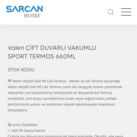
Valen ÇİFT DUVARLI VAKUMLU
SPORT TERMOS 660ML
STOK KODU:
💜 Valen Valy83 660 Ml Lila Termos – Renkli ve Şık Termos Seçeneği
Valen Valy83 660 Ml Lila Termos, canlı lila rengiyle tarzını yansıtmak
isteyenler için tasarlanmış, fonksiyonel ve dayanıklı bir termos
modelidir. Gün boyu içeceklerinizi sıcak veya soğuk tutan yüksek
performanslı yapısı ve sızdırmaz kapak teknolojisiyle hayatınızı
kolaylaştırır.
🚀 Ürün Özellikleri
✅ 660 Ml Geniş Hacim
Günlük sıvı ihtiyacınızı karşılayacak ideal kapasite. Okulda, işte veya